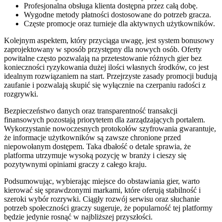
Profesjonalna obsługa klienta dostępna przez całą dobę.
Wygodne metody płatności dostosowane do potrzeb gracza.
Częste promocje oraz turnieje dla aktywnych użytkowników.
Kolejnym aspektem, który przyciąga uwagę, jest system bonusowy
zaprojektowany w sposób przystępny dla nowych osób. Oferty
powitalne często pozwalają na przetestowanie różnych gier bez
konieczności ryzykowania dużej ilości własnych środków, co jest
idealnym rozwiązaniem na start. Przejrzyste zasady promocji budują
zaufanie i pozwalają skupić się wyłącznie na czerpaniu radości z
rozgrywki.
Bezpieczeństwo danych oraz transparentność transakcji
finansowych pozostają priorytetem dla zarządzających portalem.
Wykorzystanie nowoczesnych protokołów szyfrowania gwarantuje,
że informacje użytkowników są zawsze chronione przed
niepowołanym dostępem. Taka dbałość o detale sprawia, że
platforma utrzymuje wysoką pozycję w branży i cieszy się
pozytywnymi opiniami graczy z całego kraju.
Podsumowując, wybierając miejsce do obstawiania gier, warto
kierować się sprawdzonymi markami, które oferują stabilność i
szeroki wybór rozrywki. Ciągły rozwój serwisu oraz słuchanie
potrzeb społeczności graczy sugeruje, że popularność tej platformy
będzie jedynie rosnąć w najbliższej przyszłości.