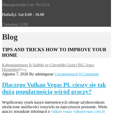
Marangozcular Cad. No:15/A
Haftaİçi- Sat 8.00 - 18.00
Cumartesi 13:00
Blog
TIPS AND TRICKS HOW TO IMPROVE YOUR
HOME
Kahramanmaraş İş Sağlığı ve Güvenliği Gezici İSG Aracı
Hizmetleri
Blog
Ağustos 7, 2026
By admingusar
Uncategorized
0 Comments
Dlaczego Vulkan Vegas PL cieszy się tak
dużą popularnością wśród graczy?
Współczesny rynek kasyn internetowych oferuje użytkownikom
niezliczone możliwości rozrywki na najwyższym poziomie. Wielu
graczy poszukuje informacji o
vulkan vegas vulkanvegas com pl