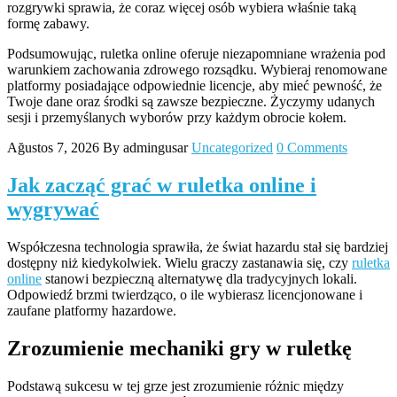
rozgrywki sprawia, że coraz więcej osób wybiera właśnie taką
formę zabawy.
Podsumowując, ruletka online oferuje niezapomniane wrażenia pod
warunkiem zachowania zdrowego rozsądku. Wybieraj renomowane
platformy posiadające odpowiednie licencje, aby mieć pewność, że
Twoje dane oraz środki są zawsze bezpieczne. Życzymy udanych
sesji i przemyślanych wyborów przy każdym obrocie kołem.
Ağustos 7, 2026
By admingusar
Uncategorized
0 Comments
Jak zacząć grać w ruletka online i
wygrywać
Współczesna technologia sprawiła, że świat hazardu stał się bardziej
dostępny niż kiedykolwiek. Wielu graczy zastanawia się, czy
ruletka
online
stanowi bezpieczną alternatywę dla tradycyjnych lokali.
Odpowiedź brzmi twierdząco, o ile wybierasz licencjonowane i
zaufane platformy hazardowe.
Zrozumienie mechaniki gry w ruletkę
Podstawą sukcesu w tej grze jest zrozumienie różnic między