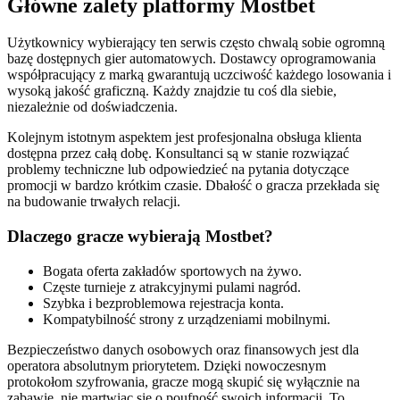
Główne zalety platformy Mostbet
Użytkownicy wybierający ten serwis często chwalą sobie ogromną
bazę dostępnych gier automatowych. Dostawcy oprogramowania
współpracujący z marką gwarantują uczciwość każdego losowania i
wysoką jakość graficzną. Każdy znajdzie tu coś dla siebie,
niezależnie od doświadczenia.
Kolejnym istotnym aspektem jest profesjonalna obsługa klienta
dostępna przez całą dobę. Konsultanci są w stanie rozwiązać
problemy techniczne lub odpowiedzieć na pytania dotyczące
promocji w bardzo krótkim czasie. Dbałość o gracza przekłada się
na budowanie trwałych relacji.
Dlaczego gracze wybierają Mostbet?
Bogata oferta zakładów sportowych na żywo.
Częste turnieje z atrakcyjnymi pulami nagród.
Szybka i bezproblemowa rejestracja konta.
Kompatybilność strony z urządzeniami mobilnymi.
Bezpieczeństwo danych osobowych oraz finansowych jest dla
operatora absolutnym priorytetem. Dzięki nowoczesnym
protokołom szyfrowania, gracze mogą skupić się wyłącznie na
zabawie, nie martwiąc się o poufność swoich informacji. To