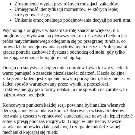
Zrozumienie wypłat przy różnych rodzajach zakładów.
Umiejętność identyfikacji momentów, w których lepiej
zrezygnować z gry.
Unikanie emocjonalnego podejmowania decyzji po serii strat.
Psychologia odgrywa w hazardzie rolę znacznie większą, niż
mogłoby się wydawać na pierwszy rzut oka. Częstym błędem jest
próba natychmiastowego odegrania się po przegranej rundzie, co
prowadzi do podejmowania ryzykowanych decyzji. Profesjonalni
gracze potrafią zachować dystans i odchodzą od stołu, gdy tylko
poczują, że emocje biorą górę nad logiką.
Dostęp do statystyk z poprzednich obrotów bywa kuszący, jednak
warto pamiętać o zasadzie niezależności zdarzeń. Każde kolejne
zakręcenie kołem jest zupełnie nowym początkiem, który nie jest w
żaden sposób warunkowany przez wyniki z przeszłości.
Traktowanie gry jako formy relaksu, a nie sposobu na zarobek, to
najzdrowsze podejście.
Końcowym punktem każdej sesji powinna być analiza własnych
decyzji, a nie tylko bilansu konta. Obserwacja własnych błędów
pozwala z czasem wypracować skuteczniejsze nawyki i lepiej radzić
sobie z presją podczas rozgrywki. Grając w internecie, zawsze
stawiaj na odpowiedzialną zabawę i czerpanie radości z samej
mechaniki kręcącej się ruletki.