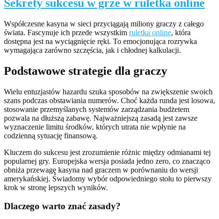
Sekrety sukcesu w grze w ruletka online
Współczesne kasyna w sieci przyciągają miliony graczy z całego
świata. Fascynuje ich przede wszystkim
ruletka online
, która
dostępna jest na wyciągnięcie ręki. To emocjonująca rozrywka
wymagająca zarówno szczęścia, jak i chłodnej kalkulacji.
Podstawowe strategie dla graczy
Wielu entuzjastów hazardu szuka sposobów na zwiększenie swoich
szans podczas obstawiania numerów. Choć każda runda jest losowa,
stosowanie przemyślanych systemów zarządzania budżetem
pozwala na dłuższą zabawę. Najważniejszą zasadą jest zawsze
wyznaczenie limitu środków, których utrata nie wpłynie na
codzienną sytuację finansową.
Kluczem do sukcesu jest zrozumienie różnic między odmianami tej
popularnej gry. Europejska wersja posiada jedno zero, co znacząco
obniża przewagę kasyna nad graczem w porównaniu do wersji
amerykańskiej. Świadomy wybór odpowiedniego stołu to pierwszy
krok w stronę lepszych wyników.
Dlaczego warto znać zasady?