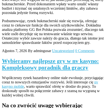
bukmacherskie. Przed dokonaniem wpłaty warto ustalić własny
budżet i trzymać się ustalonych wcześniej limitów, aby zabawa
pozostała jedynie formą rozrywki.
Podsumowując, rynek bukmacherski stale się rozwija, oferując
coraz to ciekawsze funkcje dla swoich użytkowników. Dokładna
analiza platformy GG Bet Polska pozwala zrozumieć, dlaczego tak
wiele osób decyduje się na testowanie właśnie tego serwisu.
Ostateczny wybór zawsze należy do gracza, dlatego tak istotne jest
samodzielne sprawdzanie faktów przed rozpoczęciem gry.
Ağustos 7, 2026
By admingusar
Uncategorized
0 Comments
Wybieramy najlepsze gry w nv kasyno:
Kompleksowy poradnik dla graczy
Współczesny rynek hazardowy online stale ewoluuje, przyciągając
coraz to nowszych entuzjastów rozrywki. Jeśli interesuje cię
nv
kasyno mobile
, warto sprawdzić ofertę w drodze do pracy. To
doskonały sposób na połączenie zabawy z szansą na wygraną w
każdej wolnej chwili.
Na co zwrócić uwagę wybierając