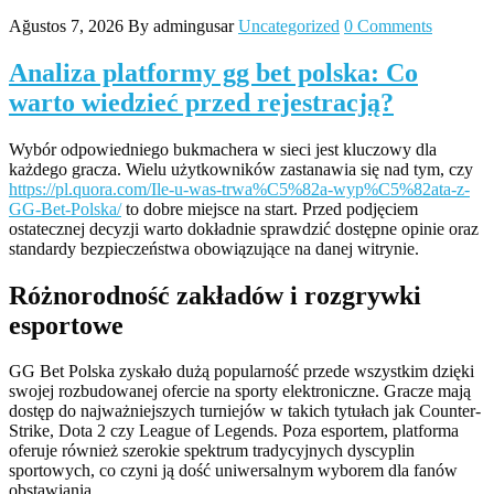
Ağustos 7, 2026
By admingusar
Uncategorized
0 Comments
Analiza platformy gg bet polska: Co
warto wiedzieć przed rejestracją?
Wybór odpowiedniego bukmachera w sieci jest kluczowy dla
każdego gracza. Wielu użytkowników zastanawia się nad tym, czy
https://pl.quora.com/Ile-u-was-trwa%C5%82a-wyp%C5%82ata-z-
GG-Bet-Polska/
to dobre miejsce na start. Przed podjęciem
ostatecznej decyzji warto dokładnie sprawdzić dostępne opinie oraz
standardy bezpieczeństwa obowiązujące na danej witrynie.
Różnorodność zakładów i rozgrywki
esportowe
GG Bet Polska zyskało dużą popularność przede wszystkim dzięki
swojej rozbudowanej ofercie na sporty elektroniczne. Gracze mają
dostęp do najważniejszych turniejów w takich tytułach jak Counter-
Strike, Dota 2 czy League of Legends. Poza esportem, platforma
oferuje również szerokie spektrum tradycyjnych dyscyplin
sportowych, co czyni ją dość uniwersalnym wyborem dla fanów
obstawiania.