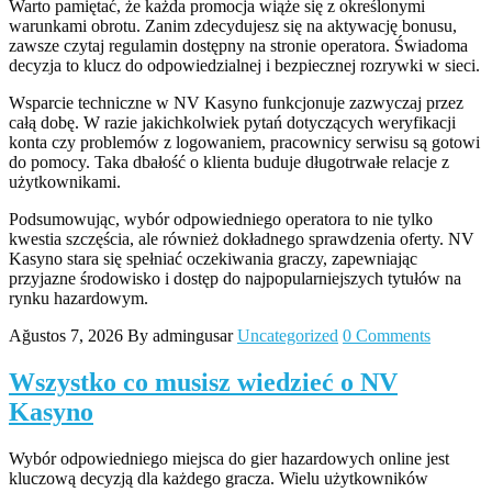
Warto pamiętać, że każda promocja wiąże się z określonymi
warunkami obrotu. Zanim zdecydujesz się na aktywację bonusu,
zawsze czytaj regulamin dostępny na stronie operatora. Świadoma
decyzja to klucz do odpowiedzialnej i bezpiecznej rozrywki w sieci.
Wsparcie techniczne w NV Kasyno funkcjonuje zazwyczaj przez
całą dobę. W razie jakichkolwiek pytań dotyczących weryfikacji
konta czy problemów z logowaniem, pracownicy serwisu są gotowi
do pomocy. Taka dbałość o klienta buduje długotrwałe relacje z
użytkownikami.
Podsumowując, wybór odpowiedniego operatora to nie tylko
kwestia szczęścia, ale również dokładnego sprawdzenia oferty. NV
Kasyno stara się spełniać oczekiwania graczy, zapewniając
przyjazne środowisko i dostęp do najpopularniejszych tytułów na
rynku hazardowym.
Ağustos 7, 2026
By admingusar
Uncategorized
0 Comments
Wszystko co musisz wiedzieć o NV
Kasyno
Wybór odpowiedniego miejsca do gier hazardowych online jest
kluczową decyzją dla każdego gracza. Wielu użytkowników