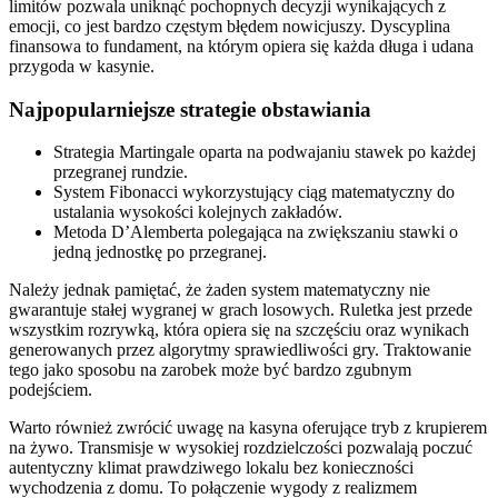
limitów pozwala uniknąć pochopnych decyzji wynikających z
emocji, co jest bardzo częstym błędem nowicjuszy. Dyscyplina
finansowa to fundament, na którym opiera się każda długa i udana
przygoda w kasynie.
Najpopularniejsze strategie obstawiania
Strategia Martingale oparta na podwajaniu stawek po każdej
przegranej rundzie.
System Fibonacci wykorzystujący ciąg matematyczny do
ustalania wysokości kolejnych zakładów.
Metoda D’Alemberta polegająca na zwiększaniu stawki o
jedną jednostkę po przegranej.
Należy jednak pamiętać, że żaden system matematyczny nie
gwarantuje stałej wygranej w grach losowych. Ruletka jest przede
wszystkim rozrywką, która opiera się na szczęściu oraz wynikach
generowanych przez algorytmy sprawiedliwości gry. Traktowanie
tego jako sposobu na zarobek może być bardzo zgubnym
podejściem.
Warto również zwrócić uwagę na kasyna oferujące tryb z krupierem
na żywo. Transmisje w wysokiej rozdzielczości pozwalają poczuć
autentyczny klimat prawdziwego lokalu bez konieczności
wychodzenia z domu. To połączenie wygody z realizmem