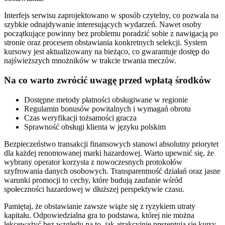
Interfejs serwisu zaprojektowano w sposób czytelny, co pozwala na
szybkie odnajdywanie interesujących wydarzeń. Nawet osoby
początkujące powinny bez problemu poradzić sobie z nawigacją po
stronie oraz procesem obstawiania konkretnych selekcji. System
kursowy jest aktualizowany na bieżąco, co gwarantuje dostęp do
najświeższych mnożników w trakcie trwania meczów.
Na co warto zwrócić uwagę przed wpłatą środków
Dostępne metody płatności obsługiwane w regionie
Regulamin bonusów powitalnych i wymagań obrotu
Czas weryfikacji tożsamości gracza
Sprawność obsługi klienta w języku polskim
Bezpieczeństwo transakcji finansowych stanowi absolutny priorytet
dla każdej renomowanej marki hazardowej. Warto upewnić się, że
wybrany operator korzysta z nowoczesnych protokołów
szyfrowania danych osobowych. Transparentność działań oraz jasne
warunki promocji to cechy, które budują zaufanie wśród
społeczności hazardowej w dłuższej perspektywie czasu.
Pamiętaj, że obstawianie zawsze wiąże się z ryzykiem utraty
kapitału. Odpowiedzialna gra to podstawa, której nie można
lekceważyć bez względu na to, jak atrakcyjnie prezentują się kursy