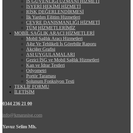
İŞ GÜVENLİĞİ UZMANI HİZMETİ
İŞYERİ HEKİMİ HİZMETİ
RİSK DEĞERLENDİRMESİ
İlk Yardım Eğitim Hizmetleri
ÇEVRE DANIŞMANLIĞI HİZMETİ
TÜM HİZMETLERİMİZ
MOBİL SAĞLIK ARACI HİZMETLERİ
Mobil Sağlık Aracı Hizmetleri
Ağır Ve Tehlikeli İş Görebilir Raporu
Akciğer Grafisi
AŞI UYGULAMALARI
Gezici İSG ve Mobil Sağlık Hizmetleri
Kan ve İdrar Testleri
Odyometri
Portör Taraması
Solunum Fonksiyon Testi
TEKLİF FORMU
İLETİŞİM
0344 236 21 00
info@kmarasisg.com
Yavuz Selim Mh.