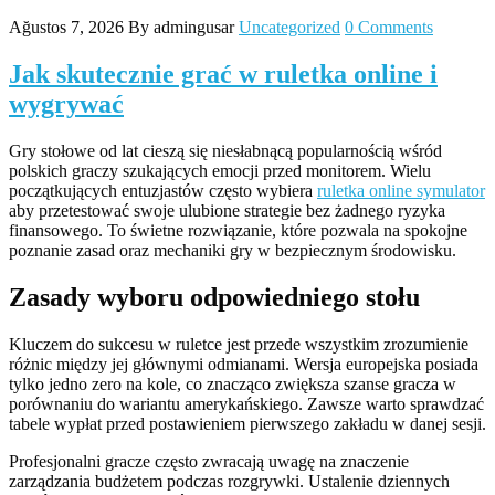
Ağustos 7, 2026
By admingusar
Uncategorized
0 Comments
Jak skutecznie grać w ruletka online i
wygrywać
Gry stołowe od lat cieszą się niesłabnącą popularnością wśród
polskich graczy szukających emocji przed monitorem. Wielu
początkujących entuzjastów często wybiera
ruletka online symulator
aby przetestować swoje ulubione strategie bez żadnego ryzyka
finansowego. To świetne rozwiązanie, które pozwala na spokojne
poznanie zasad oraz mechaniki gry w bezpiecznym środowisku.
Zasady wyboru odpowiedniego stołu
Kluczem do sukcesu w ruletce jest przede wszystkim zrozumienie
różnic między jej głównymi odmianami. Wersja europejska posiada
tylko jedno zero na kole, co znacząco zwiększa szanse gracza w
porównaniu do wariantu amerykańskiego. Zawsze warto sprawdzać
tabele wypłat przed postawieniem pierwszego zakładu w danej sesji.
Profesjonalni gracze często zwracają uwagę na znaczenie
zarządzania budżetem podczas rozgrywki. Ustalenie dziennych