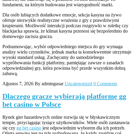
fundament, na którym budowana jest wiarygodność marki.
Dla osób lubiących dodatkowe emocje, sekcja kasyna na żywo
oferuje niezwykle realistyczne wrażenia z gry z prawdziwymi
krupierami. Możliwość interakcji podczas rozgrywki w ruletkę czy
blackjacka sprawia, że klimat kasyna przenosi się bezpośrednio do
domowego zacisza gracza.
Podsumowując, wybór odpowiedniego miejsca do gry wymaga
analizy wielu czynników, jednak marka ta konsekwentnie utrzymuje
wysoki standard usług. Zachęcamy do samodzielnego
wypróbowania funkcji platformy, pamiętając zawsze o zasadach
odpowiedzialnej gry, która powinna być przede wszystkim dobrą
zabawą.
Ağustos 7, 2026
By admingusar
Uncategorized
0 Comments
Dlaczego gracze wybierają platformę gg
bet casino w Polsce
Rynek gier hazardowych online rozwija się w błyskawicznym
tempie, przyciągając tysiące użytkowników. Wiele osób zastanawia
się czy
gg bet casino
jest odpowiednim wyborem dla ich potrzeb.
Oferta serwisu jest na tyle rozbudowana, że każdy znajdzie coś