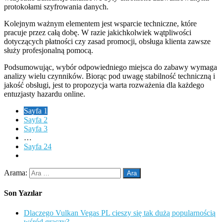
protokołami szyfrowania danych.
Kolejnym ważnym elementem jest wsparcie techniczne, które
pracuje przez całą dobę. W razie jakichkolwiek wątpliwości
dotyczących płatności czy zasad promocji, obsługa klienta zawsze
służy profesjonalną pomocą.
Podsumowując, wybór odpowiedniego miejsca do zabawy wymaga
analizy wielu czynników. Biorąc pod uwagę stabilność techniczną i
jakość obsługi, jest to propozycja warta rozważenia dla każdego
entuzjasty hazardu online.
Sayfa
1
Sayfa
2
Sayfa
3
…
Sayfa
24
Arama:
Son Yazılar
Dlaczego Vulkan Vegas PL cieszy się tak dużą popularnością
wśród graczy?