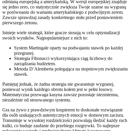
odmianą europejską a amerykańską. W wersji europejskiej znajduje
się jedno zero, co statystycznie zwiększa Twoje szanse na wygraną
w porównaniu do wariantu amerykańskiego z podwójnym zerem.
Zawsze sprawdzaj zasady konkretnego stołu przed postawieniem
pierwszego żetonu.
Istnieje wiele strategii, które gracze stosują w celu optymalizacji
swoich wyników. Najpopularniejsze z nich to:
System Martingale oparty na podwajaniu stawek po każdej
przegranej.
Strategia Fibonacci wykorzystująca ciąg liczbowy do
zarządzania budżetem.
Metoda D’Alemberta polegająca na stopniowym zwiększaniu
stawek.
Pamiętaj jednak, że żadna strategia nie gwarantuje wygranej,
ponieważ wynik każdego obrotu kołem jest w pełni losowy.
Matematyczna przewaga kasyna zawsze pozostaje niezmienna,
niezależnie od stosowanego systemu.
Gra na żywo z prawdziwym krupierem to doskonałe rozwiązanie
dla osób szukających autentycznych emocji w domowym zaciszu.
Transmisje w wysokiej rozdzielczości pozwalają śledzić każdy ruch
kulki, co buduje zaufanie do przebiegu rozgrywki. To najlepsze
połączenie wygody i profesjonalnego klimatu kasynowego.