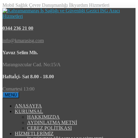
Mobil Sağlık Çevre Danışmanlığı İlkyardım Hizmetleri
0344 236 21 00
info@kmarasisg.com
Yavuz Selim Mh.
Marangozcular Cad. No:15/A
Haftaİçi- Sat 8.00 - 18.00
Cumartesi 13:00
MENÜ
ANASAYFA
KURUMSAL
HAKKIMIZDA
AYDINLATMA METNİ
ÇEREZ POLİTİKASI
HİZMETLERİMİZ