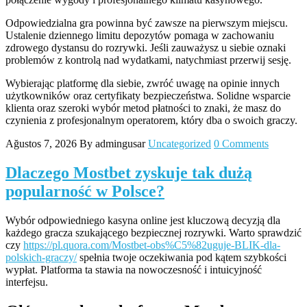
Odpowiedzialna gra powinna być zawsze na pierwszym miejscu.
Ustalenie dziennego limitu depozytów pomaga w zachowaniu
zdrowego dystansu do rozrywki. Jeśli zauważysz u siebie oznaki
problemów z kontrolą nad wydatkami, natychmiast przerwij sesję.
Wybierając platformę dla siebie, zwróć uwagę na opinie innych
użytkowników oraz certyfikaty bezpieczeństwa. Solidne wsparcie
klienta oraz szeroki wybór metod płatności to znaki, że masz do
czynienia z profesjonalnym operatorem, który dba o swoich graczy.
Ağustos 7, 2026
By admingusar
Uncategorized
0 Comments
Dlaczego Mostbet zyskuje tak dużą
popularność w Polsce?
Wybór odpowiedniego kasyna online jest kluczową decyzją dla
każdego gracza szukającego bezpiecznej rozrywki. Warto sprawdzić
czy
https://pl.quora.com/Mostbet-obs%C5%82uguje-BLIK-dla-
polskich-graczy/
spełnia twoje oczekiwania pod kątem szybkości
wypłat. Platforma ta stawia na nowoczesność i intuicyjność
interfejsu.