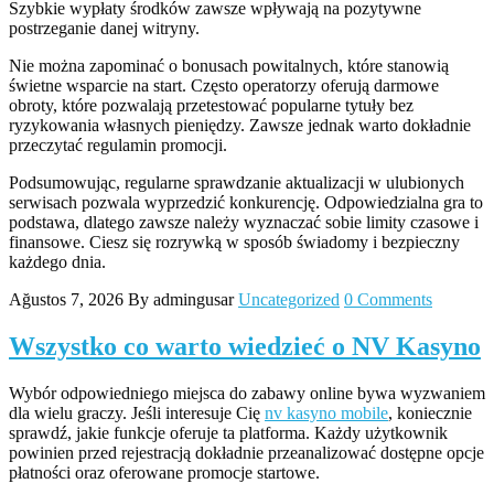
Szybkie wypłaty środków zawsze wpływają na pozytywne
postrzeganie danej witryny.
Nie można zapominać o bonusach powitalnych, które stanowią
świetne wsparcie na start. Często operatorzy oferują darmowe
obroty, które pozwalają przetestować popularne tytuły bez
ryzykowania własnych pieniędzy. Zawsze jednak warto dokładnie
przeczytać regulamin promocji.
Podsumowując, regularne sprawdzanie aktualizacji w ulubionych
serwisach pozwala wyprzedzić konkurencję. Odpowiedzialna gra to
podstawa, dlatego zawsze należy wyznaczać sobie limity czasowe i
finansowe. Ciesz się rozrywką w sposób świadomy i bezpieczny
każdego dnia.
Ağustos 7, 2026
By admingusar
Uncategorized
0 Comments
Wszystko co warto wiedzieć o NV Kasyno
Wybór odpowiedniego miejsca do zabawy online bywa wyzwaniem
dla wielu graczy. Jeśli interesuje Cię
nv kasyno mobile
, koniecznie
sprawdź, jakie funkcje oferuje ta platforma. Każdy użytkownik
powinien przed rejestracją dokładnie przeanalizować dostępne opcje
płatności oraz oferowane promocje startowe.