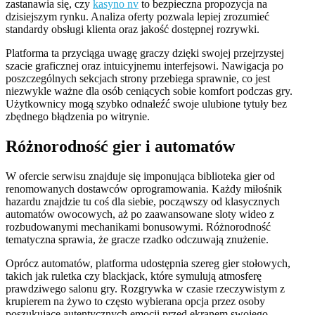
zastanawia się, czy
kasyno nv
to bezpieczna propozycja na
dzisiejszym rynku. Analiza oferty pozwala lepiej zrozumieć
standardy obsługi klienta oraz jakość dostępnej rozrywki.
Platforma ta przyciąga uwagę graczy dzięki swojej przejrzystej
szacie graficznej oraz intuicyjnemu interfejsowi. Nawigacja po
poszczególnych sekcjach strony przebiega sprawnie, co jest
niezwykle ważne dla osób ceniących sobie komfort podczas gry.
Użytkownicy mogą szybko odnaleźć swoje ulubione tytuły bez
zbędnego błądzenia po witrynie.
Różnorodność gier i automatów
W ofercie serwisu znajduje się imponująca biblioteka gier od
renomowanych dostawców oprogramowania. Każdy miłośnik
hazardu znajdzie tu coś dla siebie, począwszy od klasycznych
automatów owocowych, aż po zaawansowane sloty wideo z
rozbudowanymi mechanikami bonusowymi. Różnorodność
tematyczna sprawia, że gracze rzadko odczuwają znużenie.
Oprócz automatów, platforma udostępnia szereg gier stołowych,
takich jak ruletka czy blackjack, które symulują atmosferę
prawdziwego salonu gry. Rozgrywka w czasie rzeczywistym z
krupierem na żywo to często wybierana opcja przez osoby
poszukujące autentycznych emocji przed ekranem swojego