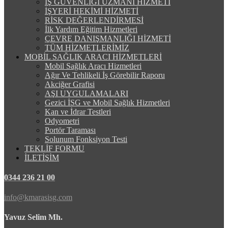
İŞ GÜVENLİĞİ UZMANI HİZMETİ
İŞYERİ HEKİMİ HİZMETİ
RİSK DEĞERLENDİRMESİ
İlk Yardım Eğitim Hizmetleri
ÇEVRE DANIŞMANLIĞI HİZMETİ
TÜM HİZMETLERİMİZ
MOBİL SAĞLIK ARACI HİZMETLERİ
Mobil Sağlık Aracı Hizmetleri
Ağır Ve Tehlikeli İş Görebilir Raporu
Akciğer Grafisi
AŞI UYGULAMALARI
Gezici İSG ve Mobil Sağlık Hizmetleri
Kan ve İdrar Testleri
Odyometri
Portör Taraması
Solunum Fonksiyon Testi
TEKLİF FORMU
İLETİŞİM
0344 236 21 00
info@kmarasisg.com
Yavuz Selim Mh.