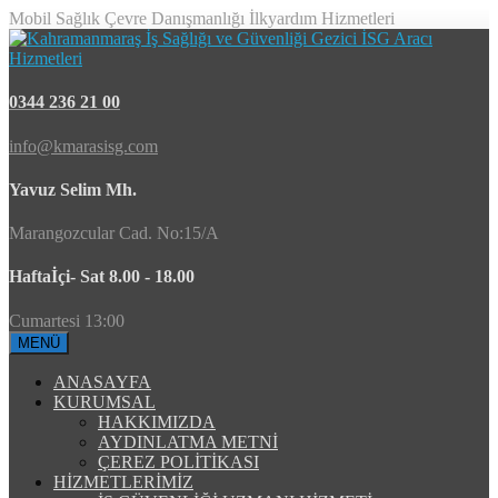
Mobil Sağlık Çevre Danışmanlığı İlkyardım Hizmetleri
0344 236 21 00
info@kmarasisg.com
Yavuz Selim Mh.
Marangozcular Cad. No:15/A
Haftaİçi- Sat 8.00 - 18.00
Cumartesi 13:00
MENÜ
ANASAYFA
KURUMSAL
HAKKIMIZDA
AYDINLATMA METNİ
ÇEREZ POLİTİKASI
HİZMETLERİMİZ