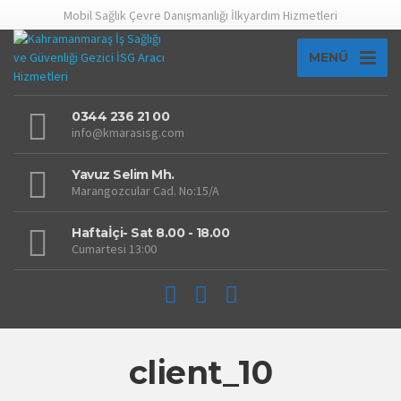
Mobil Sağlık Çevre Danışmanlığı İlkyardım Hizmetleri
MENÜ
0344 236 21 00
info@kmarasisg.com
Yavuz Selim Mh.
Marangozcular Cad. No:15/A
Haftaİçi- Sat 8.00 - 18.00
Cumartesi 13:00
client_10