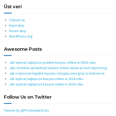
Üst veri
Oturum aç
Kayıt akışı
Yorum akışı
WordPress.org
Awesome Posts
Jak wybrać najlepsze polskie kasyno online w 2024 roku
Jak rzetelnie sprawdzać kasyno online opinie przed rejestracją
Jak rozpoznać legalne kasyno i bezpiecznie grać w internecie
Jak wybrać najlepsze kasyna online w 2024 roku
Jak wybrać najlepsze kasyna online w 2024 roku
Follow Us on Twitter
Tweets by @ProteusNetCom