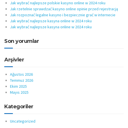
Jak wybrać najlepsze polskie kasyno online w 2024 roku
Jak rzetelnie sprawdzać kasyno online opinie przed rejestracją
Jak rozpoznać legalne kasyno i bezpiecznie grać w internecie
Jak wybrać najlepsze kasyna online w 2024 roku
Jak wybrać najlepsze kasyna online w 2024 roku
Son yorumlar
Arşivler
Ağustos 2026
Temmuz 2026
Ekim 2025
Mayıs 2025
Kategoriler
Uncategorized