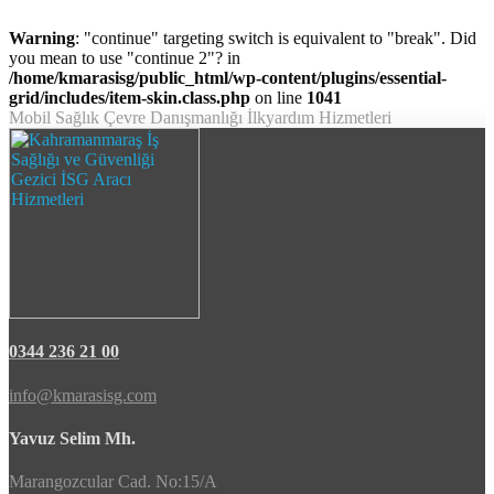
Warning
: "continue" targeting switch is equivalent to "break". Did
you mean to use "continue 2"? in
/home/kmarasisg/public_html/wp-content/plugins/essential-
grid/includes/item-skin.class.php
on line
1041
Mobil Sağlık Çevre Danışmanlığı İlkyardım Hizmetleri
0344 236 21 00
info@kmarasisg.com
Yavuz Selim Mh.
Marangozcular Cad. No:15/A