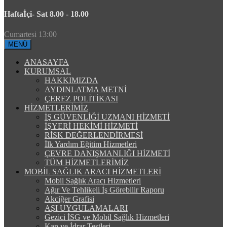
Haftaİçi- Sat 8.00 - 18.00
Cumartesi 13:00
MENÜ
ANASAYFA
KURUMSAL
HAKKIMIZDA
AYDINLATMA METNİ
ÇEREZ POLİTİKASI
HİZMETLERİMİZ
İŞ GÜVENLİĞİ UZMANI HİZMETİ
İŞYERİ HEKİMİ HİZMETİ
RİSK DEĞERLENDİRMESİ
İlk Yardım Eğitim Hizmetleri
ÇEVRE DANIŞMANLIĞI HİZMETİ
TÜM HİZMETLERİMİZ
MOBİL SAĞLIK ARACI HİZMETLERİ
Mobil Sağlık Aracı Hizmetleri
Ağır Ve Tehlikeli İş Görebilir Raporu
Akciğer Grafisi
AŞI UYGULAMALARI
Gezici İSG ve Mobil Sağlık Hizmetleri
Kan ve İdrar Testleri