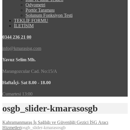
Odyometri
Portör Taraması
Solunum Fonksiyon Testi
TEKLİF FORMU
İLETİŞİM
0344 236 21 00
info@kmarasisg.com
Yavuz Selim Mh.
Marangozcular Cad. No:15/A
Haftaİçi- Sat 8.00 - 18.00
Cumartesi 13:00
osgb_slider-kmarasosgb
Kahramanmaraş İş Sağlığı ve Güvenliği Gezici İSG Aracı
Hizmetleri
osgb_slider-kmarasosgb