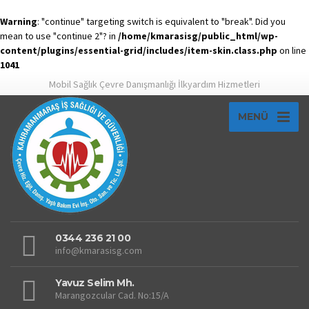
Warning
: "continue" targeting switch is equivalent to "break". Did you
mean to use "continue 2"? in
/home/kmarasisg/public_html/wp-
content/plugins/essential-grid/includes/item-skin.class.php
on line
1041
Mobil Sağlık Çevre Danışmanlığı İlkyardım Hizmetleri
MENÜ
0344 236 21 00
info@kmarasisg.com
Yavuz Selim Mh.
Marangozcular Cad. No:15/A