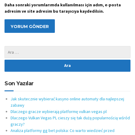
Daha sonraki yorumlarımda kullanılması için adım, e-posta
adresim ve site adresim bu tarayıcıya kaydedilsin.
Son Yazılar
Jak skutecznie wybierać kasyno online automaty dla najlepszej
zabawy
Dlaczego gracze wybierają platformę vulkan vegas pl
Dlaczego Vulkan Vegas PL cieszy się tak dużą popularnością wśród
graczy?
Analiza platformy gg bet polska: Co warto wiedzieć przed