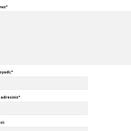
nuz
*
oyadı;
*
 adresiniz
*
si: