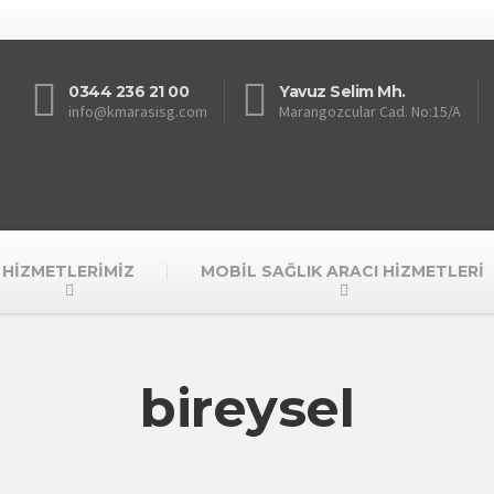
0344 236 21 00
Yavuz Selim Mh.
info@kmarasisg.com
Marangozcular Cad. No:15/A
HİZMETLERİMİZ
MOBİL SAĞLIK ARACI HİZMETLERİ
bireysel